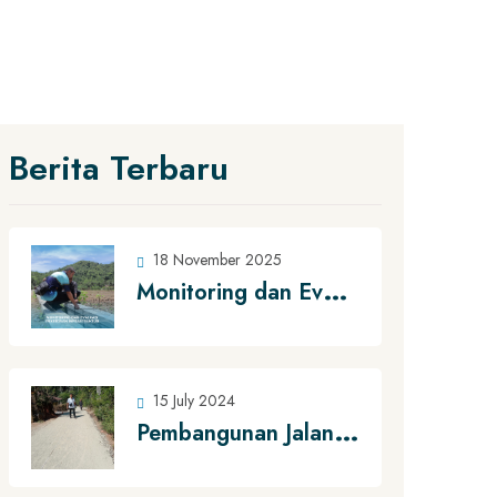
Berita Terbaru
18 November 2025
M
onitoring dan Evaluasi Pekerjaan Infrastruktur di Kecamatan Ngadirojo
15 July 2024
P
embangunan Jalan Lingkungan penunjang fungsi Hunian Di Desa Mendolo Kidul, Kecamatan Punung, Kabupaten Pacitan