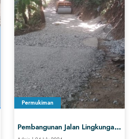
Permukiman
Pembangunan Jalan Lingkungan penunjang fungsi Hunian Di Desa Ngreco Kecamatan Tegalombo Kabupaten Pacitan