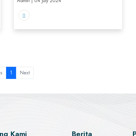
Admin | 04 July 2024
us
1
Next
ng Kami
Berita