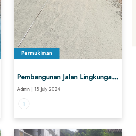
Permukiman
Pembangunan Jalan Lingkungan penunjang fungsi Hunian Di Desa Mendolo Kidul, Kecamatan Punung, Kabupaten Pacitan
Admin | 15 July 2024